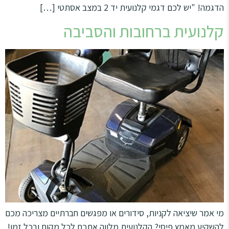
הדגמה! "יש לכם דגמי קלנועית יד 2 במצב אסתטי […]
קלנועית ברחובות והסביבה
מי אמר שיציאה לקניות, סידורים או מפגשים חברתיים מצריכה מכם
להשקיע מאמץ פיסי? הקלנועית מלווה אתכם לכל מקום ובכל זמן!