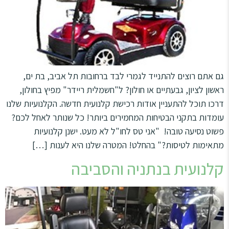
סמן קישורים
font_download
לאפס
cached
את
מפת האתר
כל
האפשרויות
הצהרת נגישות
גם אתם רוצים להתנייד לגמרי לבד ברחובות תל אביב, בת ים,
ראשון לציון, גבעתיים או חולון? ל"חשמלית ריידר" מפיץ בחולון,
דרכו תוכל להתעניין אודות רכישת קלנועית חדשה. הקלנועיות שלנו
עומדות בתקני הבטיחות המחמירים ביותר! כל שנותר לאחל לכם?
פשוט נסיעה טובה! "אני טס לחו"ל לא מעט. ישנן קלנועיות
מתאימות לטיסות?" בהחלט! המטרה שלנו היא לענות […]
קלנועית בנתניה והסביבה