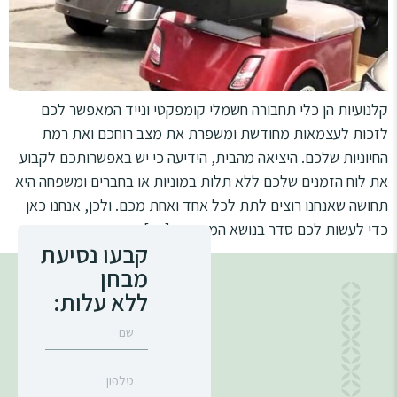
סמן קישורים
font_download
לאפס
cached
את
מפת האתר
כל
האפשרויות
קלנועיות הן כלי תחבורה חשמלי קומפקטי ונייד המאפשר לכם
הצהרת נגישות
לזכות לעצמאות מחודשת ומשפרת את מצב רוחכם ואת רמת
החיוניות שלכם. היציאה מהבית, הידיעה כי יש באפשרותכם לקבוע
את לוח הזמנים שלכם ללא תלות במוניות או בחברים ומשפחה היא
תחושה שאנחנו רוצים לתת לכל אחד ואחת מכם. ולכן, אנחנו כאן
כדי לעשות לכם סדר בנושא המחירים. […]
קבעו נסיעת
מבחן
ללא עלות: