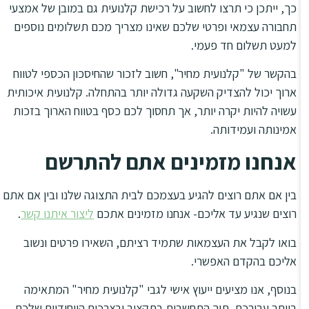
כך, ייתכן כי תרצו לחשוב על רכישת קלנועית גם במובן של אמצעי
תחבורה עצמאי ופרטי שלכם שאינו מצריך מכם תשלומים נוספים
למעט תשלום חד פעמי.
בהקשר של "קלנועית מחיר", חשוב לזכור שהחיסכון הכספי לטווח
ארוך יכול להצדיק השקעה גדולה יותר בהתחלה. קלנועית איכותית
עשויה להיות יקרה יותר, אך תחסוך לכם כסף בטווח הארוך בזכות
אמינותה ועמידותה.
אנחנו מזמינים אתם להתרשם
בין אם אתם רוצים להגיע בעצמכם לבית התצוגה שלנו ובין אם אתם
רוצים שנגיע עד אליכם- אנחנו מזמינים אתכם
ליצור איתנו קשר
.
בואו לקבל את העצמאות שתמיד רציתם,
השאירו פרטים ונשוב
אליכם בהקדם האפשרי.
בנוסף, אנו מציעים ייעוץ אישי לגבי "קלנועית מחיר" המתאימה
ביותר עבורכם, תוך התחשבות בתקציב ובצרכים הייחודיים שלכם.