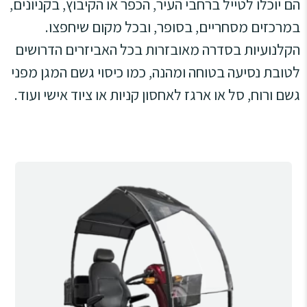
הם יוכלו לטייל ברחבי העיר, הכפר או הקיבוץ, בקניונים,
סמן קישורים
font_download
במרכזים מסחריים, בסופר, ובכל מקום שיחפצו.
לאפס
cached
הקלנועיות בסדרה מאובזרות בכל האביזרים הדרושים
את
מפת האתר
כל
לטובת נסיעה בטוחה ומהנה, כמו כיסוי גשם המגן מפני
האפשרויות
הצהרת נגישות
גשם ורוח, סל או ארגז לאחסון קניות או ציוד אישי ועוד.