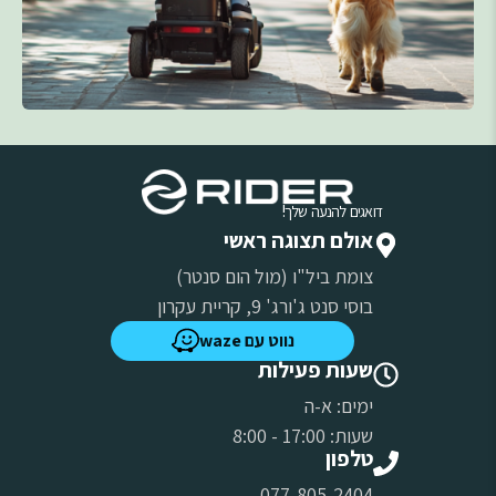
דואגים להנעה שלך!
אולם תצוגה ראשי
צומת ביל"ו (מול הום סנטר)
בוסי סנט ג'ורג' 9, קריית עקרון
נווט עם waze
שעות פעילות
ימים: א-ה
שעות: 17:00 - 8:00
טלפון
077-805-2404