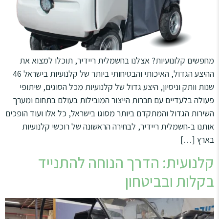
סמן קישורים
font_download
לאפס
cached
את
מפת האתר
כל
האפשרויות
מחפשים קלונועיות? אצלנו בחשמלית ריידיר, תוכלו למצוא את
הצהרת נגישות
ההיצע הגדול, האיכותי והבטיחותי ביותר של קלנועיות בישראל 46
שנות וותק וניסיון, היצע גדול של קלנועיות מכל הסוגים, שיתופי
פעולה בלעדיים עם חברות הייצור המובילות בעולם בתחום ומערך
השירות הגדול והמתקדם ביותר מסוגו בישראל, כל אלו ועוד הופכים
אותנו ב-חשמלית ריידיר, לבחירה הראשונה של רוכשי קלנועיות
בארץ […]
קלנועית: הדרך הנוחה להתנייד
בקלות ובביטחון