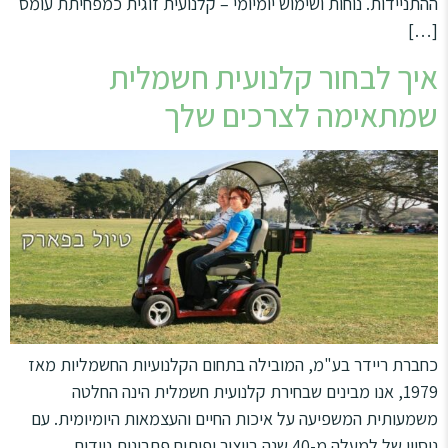
ההתניידות. נוחות ושימוש יומיומי – קלנועית זוגית כמפחיתת עומס
[…]
איך לבחור קלנועית חשמלית
שמתאימה לצרכים שלך
כחברת ריידר בע"מ, המובילה בתחום הקלנועיות החשמליות מאז
1979, אנו מבינים שבחירת קלנועית חשמלית הינה החלטה
משמעותית המשפיעה על איכות החיים והעצמאות היומיומית. עם
ניסיון של למעלה מ-40 שנה בייצור ופיתוח פתרונות ניידות