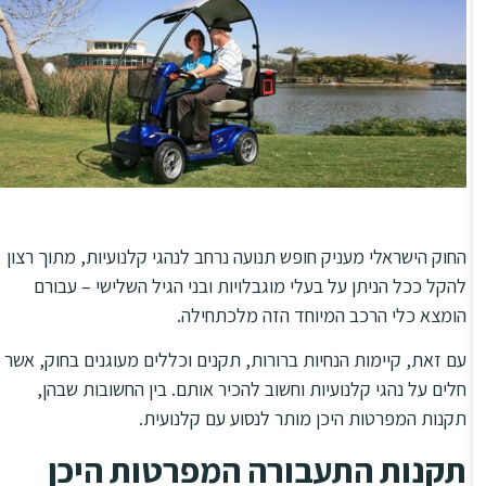
סמן קישורים
font_download
לאפס
cached
את
מפת האתר
כל
האפשרויות
הצהרת נגישות
החוק הישראלי מעניק חופש תנועה נרחב לנהגי קלנועיות, מתוך רצון
להקל ככל הניתן על בעלי מוגבלויות ובני הגיל השלישי – עבורם
הומצא כלי הרכב המיוחד הזה מלכתחילה.
עם זאת, קיימות הנחיות ברורות, תקנים וכללים מעוגנים בחוק, אשר
חלים על נהגי קלנועיות וחשוב להכיר אותם. בין החשובות שבהן,
תקנות המפרטות היכן מותר לנסוע עם קלנועית.
תקנות התעבורה המפרטות היכן