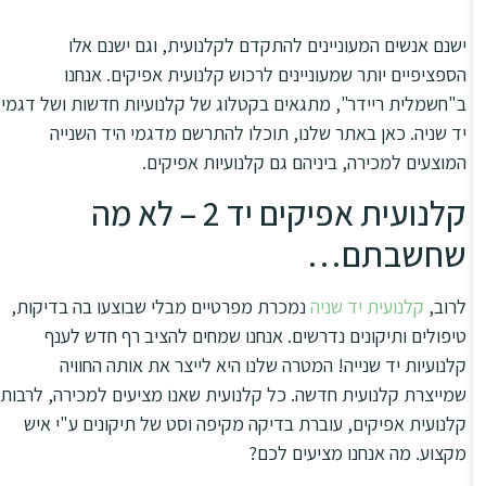
סמן קישורים
font_download
ישנם אנשים המעוניינים להתקדם לקלנועית, וגם ישנם אלו
לאפס
cached
הספציפיים יותר שמעוניינים לרכוש קלנועית אפיקים. אנחנו
את
מפת האתר
ב"חשמלית ריידר", מתגאים בקטלוג של קלנועיות חדשות ושל דגמי
כל
האפשרויות
יד שניה. כאן באתר שלנו, תוכלו להתרשם מדגמי היד השנייה
הצהרת נגישות
המוצעים למכירה, ביניהם גם קלנועיות אפיקים.
קלנועית אפיקים יד 2 – לא מה
שחשבתם…
לרוב,
קלנועית יד שניה
נמכרת מפרטיים מבלי שבוצעו בה בדיקות,
טיפולים ותיקונים נדרשים. אנחנו שמחים להציב רף חדש לענף
קלנועיות יד שנייה! המטרה שלנו היא לייצר את אותה החוויה
שמייצרת קלנועית חדשה. כל קלנועית שאנו מציעים למכירה, לרבות
קלנועית אפיקים, עוברת בדיקה מקיפה וסט של תיקונים ע"י איש
מקצוע. מה אנחנו מציעים לכם?