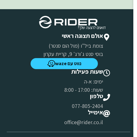
דואגים להנעה שלך!
אולם תצוגה ראשי
צומת ביל"ו (מול הום סנטר)
בוסי סנט ג'ורג' 9, קריית עקרון
נווט עם waze
שעות פעילות
ימים: א-ה
שעות: 17:00 - 8:00
טלפון
077-805-2404
אימייל
office@rider.co.il