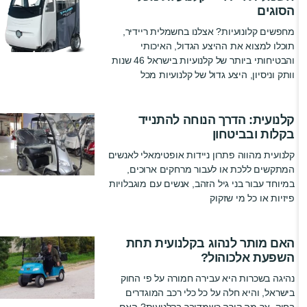
הסוגים
מחפשים קלונועיות? אצלנו בחשמלית ריידיר,
תוכלו למצוא את ההיצע הגדול, האיכותי
והבטיחותי ביותר של קלנועיות בישראל 46 שנות
וותק וניסיון, היצע גדול של קלנועיות מכל
קלנועית: הדרך הנוחה להתנייד
בקלות ובביטחון
קלנועית מהווה פתרון ניידות אופטימאלי לאנשים
המתקשים ללכת או לעבור מרחקים ארוכים,
במיוחד עבור בני גיל הזהב, אנשים עם מוגבלויות
פיזיות או כל מי שזקוק
האם מותר לנהוג בקלנועית תחת
השפעת אלכוהול?
נהיגה בשכרות היא עבירה חמורה על פי החוק
בישראל, והיא חלה על כל כלי רכב המוגדרים