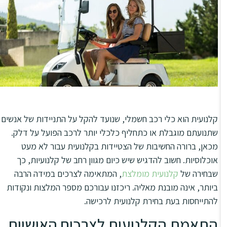
סמן קישורים
font_download
לאפס
cached
את
מפת האתר
כל
האפשרויות
הצהרת נגישות
קלנועית הוא כלי רכב חשמלי, שנועד להקל על התניידות של אנשים
שתנועתם מוגבלת או כתחליף כלכלי יותר לרכב הפועל על דלק.
מכאן, ברורה החשיבות של הצטיידות בקלנועית עבור לא מעט
אוכלוסיות. חשוב להדגיש שיש כיום מגוון רחב של קלנועיות, כך
שבחירה של
קלנועית מומלצת
, המתאימה לצרכים במידה הרבה
ביותר, אינה מובנת מאליה. ריכזנו עבורכם מספר המלצות ונקודות
להתייחסות בעת בחירת קלנועית לרכישה.
התאמת הקלנועית לצרכים האישיים