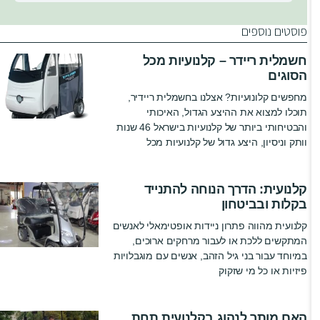
פוסטים נוספים
חשמלית ריידר – קלנועיות מכל
הסוגים
מחפשים קלונועיות? אצלנו בחשמלית ריידיר,
תוכלו למצוא את ההיצע הגדול, האיכותי
והבטיחותי ביותר של קלנועיות בישראל 46 שנות
וותק וניסיון, היצע גדול של קלנועיות מכל
קלנועית: הדרך הנוחה להתנייד
בקלות ובביטחון
קלנועית מהווה פתרון ניידות אופטימאלי לאנשים
המתקשים ללכת או לעבור מרחקים ארוכים,
במיוחד עבור בני גיל הזהב, אנשים עם מוגבלויות
פיזיות או כל מי שזקוק
האם מותר לנהוג בקלנועית תחת