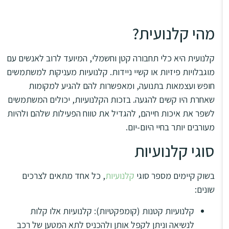
סמן קישורים
font_download
מהי קלנועית?
לאפס
cached
את
מפת האתר
כל
קלנועית היא כלי תחבורה קטן וחשמלי, המיועד לרוב לאנשים עם
האפשרויות
הצהרת נגישות
מוגבלויות פיזיות או קשיי ניידות. קלנועיות מעניקות למשתמשים
חופש ועצמאות בתנועה, ומאפשרות להם להגיע למקומות
שאחרת היו קשים להגעה. בזכות הקלנועיות, יכולים המשתמשים
לשפר את איכות חייהם, להגדיל את טווח הפעילות שלהם ולהיות
מעורבים יותר בחיי היום-יום.
סוגי קלנועיות
בשוק קיימים מספר סוגי
קלנועיות
, כל אחד מתאים לצרכים
שונים:
קלנועיות קטנות (קומפקטיות): קלנועיות אלו קלות
לנשיאה וניתן לקפל אותן ולהכניס לתא המטען של רכב