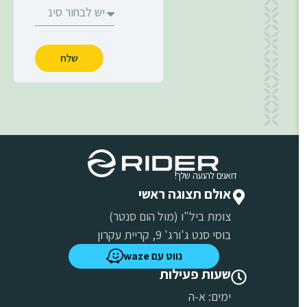
שלח
דואגים להנעה שלך!
אולם תצוגה ראשי
צומת ביל"ו (מול הום סנטר)
בוסי סנט ג'ורג' 9, קריית עקרון
נווט עם waze
שעות פעילות
ימים: א-ה