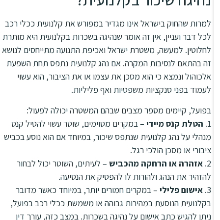
למרות שהחוק בישראל אינו מגדיר במפורש את קלנועית ככלי רכב
לכל דבר ועניין, אין זה אומר שנהיגה בשכרות בקלנועית היא מותרת
לחלוטין. למעשה, משטרת ישראל ואכיפת התנועה מתייחסים לנושא
זה בהתאם לנסיבות המקרה. אם נהג קלנועית נתפס תחת השפעת
אלכוהול ונמצא כי הוא מסכן את עצמו או את הציבור, הוא עשוי
לעמוד בפני סנקציות משפטיות ואף פליליות.
בפועל, קיימים מספר מצבים שבהם המשטרה יכולה לפעול:
1.
הטלת קנס מיידי
– במקרים מסוימים, שוטר עשוי להטיל קנס
מנהלי על נהג קלנועית שנתפס שיכור, במיוחד אם הוא נוסע בכביש
ציבורי או מסכן הולכי רגל.
2.
אזהרה או הרחקה מהכביש
– לעיתים, השוטר יכול לבחור
להזהיר את הנהג ולהורות לו להפסיק את הנסיעה.
3.
אישום פלילי
– במקרים חמורים יותר, במיוחד כאשר מדובר
בקלנועית הנוסעת במהירות גבוהה או משמשת ככלי רכב בפועל,
ניתן להגיש כתב אישום על נהיגה בשכרות. במצב כזה, עורך דין