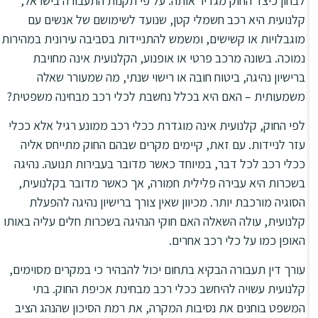
לבחון כיצד החוק מגדיר אותה. על פי תקנות התעבורה בישראל,
קלנועית היא רכב חשמלי קטן, שנועד לשימושם של אנשים עם
מוגבלויות או קשישים, ומשמש להתניידות בסביבה עירונית במהירות
נמוכה. בשונה מרכב פרטי או אופנוע, הקלנועית אינה מחויבת
ברישיון נהיגה, ביטוח חובה או רישוי שנתי, מה שמעורר שאלה
משמעותית – האם היא בכלל נחשבת לכלי רכב מבחינה משפטית?
לפי החוק, קלנועית אינה מוגדרת ככלי רכב ממונע רגיל אלא ככלי
עזר לניידות. עם זאת, קיימים מקרים שבהם החוק מתייחס אליה
ככלי רכב לכל דבר, במיוחד כאשר מדובר בעבירות תנועה. נהיגה
בשכרות היא עבירה פלילית חמורה, אך כאשר מדובר בקלנועית,
הסוגיה מורכבת יותר. מכיוון שאין צורך ברישיון נהיגה להפעלת
קלנועית, עולה השאלה האם חוקי הנהיגה בשכרות חלים עליה באותו
האופן כמו על כלי רכב אחרים.
עורך דין תעבורה הבקיא בתחום יכול להבהיר כי במקרים מסוימים,
קלנועית עשויה להיחשב ככלי רכב מבחינת אכיפת החוק. בתי
המשפט בוחנים את נסיבות המקרה, את רמת הסיכון שהנהג הציב