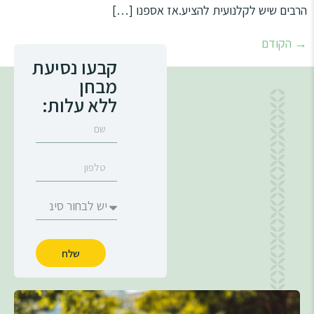
הרבים שיש לקלנועית להציע.אז אספנו […]
סמן קישורים
font_download
לאפס
→
הקודם
cached
את
קבעו נסיעת
מפת האתר
כל
מבחן
האפשרויות
הצהרת נגישות
ללא עלות:
שלח