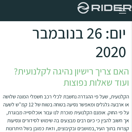
יום:
26 בנובמבר
השבת את ההבזקים
visibility_off
סמן כותרות
title
2020
צבע רקע
settings
זום (הקטנה)
zoom_out
זום (הגדלה)
zoom_in
האם צריך רישיון נהיגה לקלנועית?
הקטנת גופן
remove_circle_outline
ועוד שאלות נפוצות
הגדלת גופן
add_circle_outline
הקלנועית, שעל פי ההגדרה נחשבת לכלי רכב חשמלי המונה שלושה
גופן קריא
spellcheck
או ארבעה גלגלים ומאפשר נסיעה בטוחה בטווח של 12 קמ"ש לשעה
ניגודיות בהירה
brightness_high
על פי החוק. אומנם הקלנועית מוכרת לנו עבור אוכלוסייה מבוגרת,
ניגודיות כהה
brightness_low
אך חשוב להבין כי כיום רבים מבצעים בה שימוש לסידורים ונסיעות
הוסף קו תחתון לקישורים
format_underlined
קצרות בתוך העיר,במושבים ובקיבוצים, וזאת כמובן בשל היתרונות