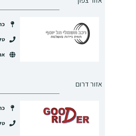
אזור צפון
כת
טל
את
אזור דרום
כת
טל